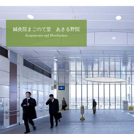
鍼灸院まごのて堂 あきる野院
Acupuncture and Moxibustion