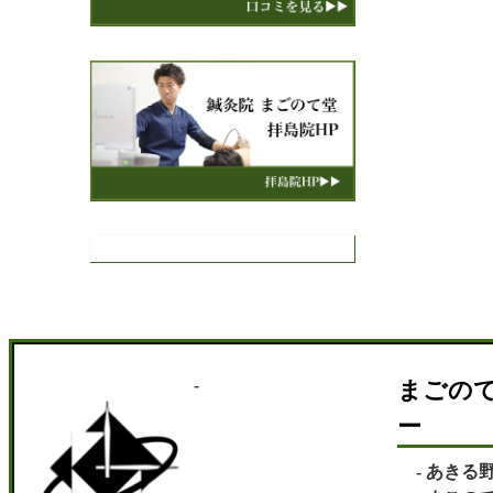
まごの
ー
あきる